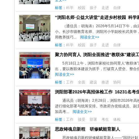
全文>>
标签：
科学
校园
孩子
走进
自律
“浏阳名师·公益大讲堂”走进乡村校园 科
（通信员：胡海涛）2026年5月14日下午，
小。长沙市级教育名师、浏阳河小学副校长武美华
用教养技巧...
阅读全文>>
标签：
科学
校园
孩子
走进
自律
聚力协同育人 浏阳全面推进“教联体”建设
5月18日上午，浏阳市家校社协同育人“教联
出，要以教联体建设为抓手，打破育人壁垒、整合优
阅读全文>>
标签：
工作
全面
建设
推进
协同
浏阳部署2026年高招体检工作 16231名
通讯员（胡海涛）2月28日，浏阳市2026年
进行细化部署与统筹安排。市政府办党组成员、副主
加高考...
阅读全文>>
标签：
工作
接受
部署
考生
体检
思政铸魂启新程 研修赋能育新人
思政铸魂启新程研修赋能育新人——“国培计划（