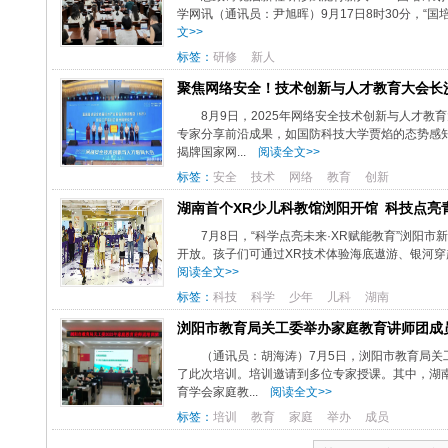
学网讯（通讯员：尹旭晖）9月17日8时30分，“国培
文>>
标签：
研修
新人
聚焦网络安全！技术创新与人才教育大会长
8月9日，2025年网络安全技术创新与人才
专家分享前沿成果，如国防科技大学贾焰的态势感
揭牌国家网...
阅读全文>>
标签：
安全
技术
网络
教育
创新
湖南首个XR少儿科教馆浏阳开馆 科技点亮
7月8日，“科学点亮未来·XR赋能教育”浏阳
开放。孩子们可通过XR技术体验海底遨游、银河穿越
阅读全文>>
标签：
科技
科学
少年
儿科
湖南
浏阳市教育局关工委举办家庭教育讲师团成
（通讯员：胡海涛）7月5日，浏阳市教育局关
了此次培训。培训邀请到多位专家授课。其中，湖
育学会家庭教...
阅读全文>>
标签：
培训
教育
家庭
举办
成员