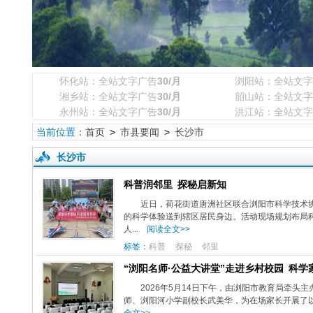
怀化站：全站文字广告
30/月
浏阳站：全站文字
湘乡站：全站文字广告
30/月
韶山站：全站文字
永州站：全站文字广告
30/月
洪江站：全站文字
当前位置：
首页
>
市县要闻
>
长沙市
长沙市
科普润邻里 探秘启新知
近日，荷花街道唐洲社区联合浏阳市科学技术
的科学体验送到辖区居民身边。活动现场规划布局
人...
阅读全文>>
标签：
科普
探秘
邻里
“浏阳名师·公益大讲堂”走进乡村校园 科
2026年5月14日下午，由浏阳市教育局牵头
师、浏阳河小学副校长武美华，为在场家长开展了以