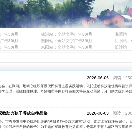
广告
30/月
株洲站：全站文字广告
30/月
湘潭站：
广告
30/月
衡阳站：全站文字广告
30/月
岳阳站：
广告
30/月
耒阳站：全站文字广告
30/月
长沙站：
2026-06-06
阅读：250
协会，在浏河广场精心组织开展便民科普主题实践活动，依托流动科技馆优质科普资
科学合理，围绕数理原理、奇妙物理等内容打造四大特色互动展区，分门别类陈列科
学家教助力孩子养成自律品格
2026-06-03
阅读：280
主办、市教师发展中心统筹组织的“浏阳名师·公益大讲堂”活动，走进永安镇坪头完小。
《如何培养自律的孩子》为主题的家庭教育公益讲座，分享科学育儿思路与实用教养技