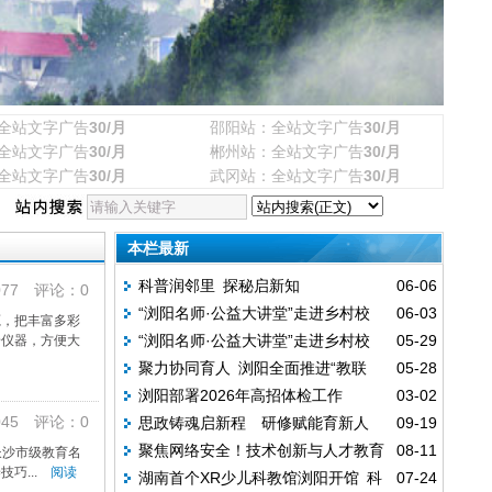
全站文字广告
30/月
邵阳站：全站文字广告
30/月
全站文字广告
30/月
郴州站：全站文字广告
30/月
全站文字广告
30/月
武冈站：全站文字广告
30/月
本栏最新
科普润邻里 探秘启新知
06-06
77 评论：0
“浏阳名师·公益大讲堂”走进乡村校
06-03
源，把丰富多彩
“浏阳名师·公益大讲堂”走进乡村校
05-29
普仪器，方便大
园 科学家教助力孩子养成自律品格
聚力协同育人 浏阳全面推进“教联
05-28
园 科学家教助力孩子养成自律品格
浏阳部署2026年高招体检工作
03-02
体”建设工作
45 评论：0
思政铸魂启新程 研修赋能育新人
09-19
16231名考生将接受体检
聚焦网络安全！技术创新与人才教育
08-11
长沙市级教育名
巧...
阅读
湖南首个XR少儿科教馆浏阳开馆 科
07-24
大会长沙启幕