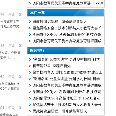
浏阳市教育局关工委举办家庭教育讲
07-10
技点亮青少年科学梦
师团成员培训班
本栏推荐
76 评论：0
思政铸魂启新程 研修赋能育新人
进永安镇坪头完
学育儿思路与实
聚焦网络安全！技术创新与人才教育大会长
湖南首个XR少儿科教馆浏阳开馆 科技点亮
沙启幕
浏阳市教育局关工委举办家庭教育讲师团成
青少年科学梦
13 评论：0
员培训班
阅读排行
持会议。会议提
书记、...
“浏阳名师·公益大讲堂”走进乡村校园 科学
科普润邻里 探秘启新知
家教助力孩子养成自律品格
聚力协同育人 浏阳全面推进“教联体”建设工
64 评论：0
“浏阳名师·公益大讲堂”走进乡村校园 科学
作
本年度体检任务
浏阳市教育局关工委举办家庭教育讲师团成
家教助力孩子养成自律品格
26年浏阳市参
湖南首个XR少儿科教馆浏阳开馆 科技点亮
员培训班
浏阳部署2026年高招体检工作 16231名考
青少年科学梦
聚焦网络安全！技术创新与人才教育大会长
生将接受体检
01 评论：0
思政铸魂启新程 研修赋能育新人
沙启幕
开班湖南教育科