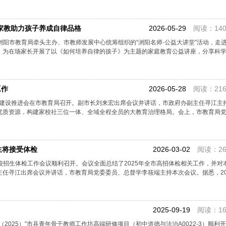
学家教助力孩子养成自律品格
2026-05-29
阅读：140
由浏阳市教育局牵头主办、市教师发展中心统筹组织的“浏阳名师·公益大讲堂”活动，走
，为在场家长开展了以《如何培养自律的孩子》为主题的家庭教育公益讲座，分享科
工作
2026-05-28
阅读：216
体”建设推进会在市教育局召开。副市长刘来宏出席会议并讲话，市政府办副主任寻江主
质资源，构建家校社三位一体、全域全程全员的大教育治理格局。会上，市教育局党委
考生将接受体检
2026-03-02
阅读：26
高校招生体检工作会议顺利召开。会议全面总结了2025年全市高招体检相关工作，并对
任寻江出席会议并讲话，市教育局党委委员、总督学李筱端主持本次会议。据悉，20
2025-09-19
阅读：16
2025）”市县青年骨干教师工作坊高端研修项目（初中道德与法治A0022-3）顺利