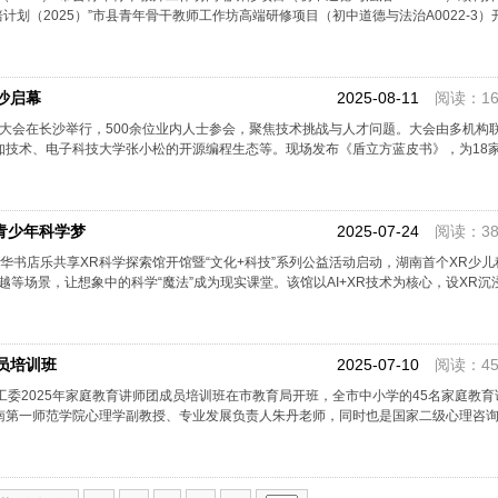
计划（2025）”市县青年骨干教师工作坊高端研修项目（初中道德与法治A0022-3）开
沙启幕
2025-08-11
阅读：16
教育大会在长沙举行，500余位业内人士参会，聚焦技术挑战与人才问题。大会由多机构
知技术、电子科技大学张小松的开源编程生态等。现场发布《盾立方蓝皮书》，为18
青少年科学梦
2025-07-24
阅读：38
市新华书店乐共享XR科学探索馆开馆暨“文化+科技”系列公益活动启动，湖南首个XR少
等场景，让想象中的科学“魔法”成为现实课堂。该馆以AI+XR技术为核心，设XR沉浸
员培训班
2025-07-10
阅读：45
工委2025年家庭教育讲师团成员培训班在市教育局开班，全市中小学的45名家庭教
南第一师范学院心理学副教授、专业发展负责人朱丹老师，同时也是国家二级心理咨