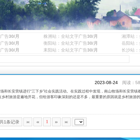
广告
30/月
株洲站：全站文字广告
30/月
湘潭站：
广告
30/月
衡阳站：全站文字广告
30/月
岳阳站：
广告
30/月
耒阳站：全站文字广告
30/月
长沙站：
2023-08-24
阅读：58
牧场和长安营镇进行“三下乡”社会实践活动。在实践过程中发现，南山牧场和长安营镇
在乡村旅游是遍地开花，但给游客印象深刻的还是不多，最重要的原因就是乡村旅游
,共1条记录
1