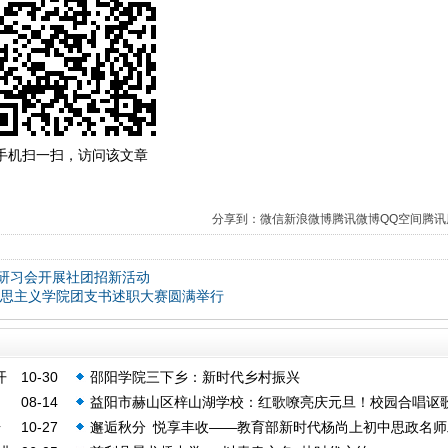
手机扫一扫，访问该文章
分享到：
微信
新浪微博
腾讯微博
QQ空间
腾讯
者研习会开展社团招新活动
克思主义学院团支书述职大赛圆满举行
开
10-30
邵阳学院三下乡：新时代乡村振兴
08-14
益阳市赫山区梓山湖学校：红歌嘹亮庆元旦！校园合唱讴
据
10-27
邂逅秋分 悦享丰收——教育部新时代杨尚上初中思政名师
时代传承红色基因