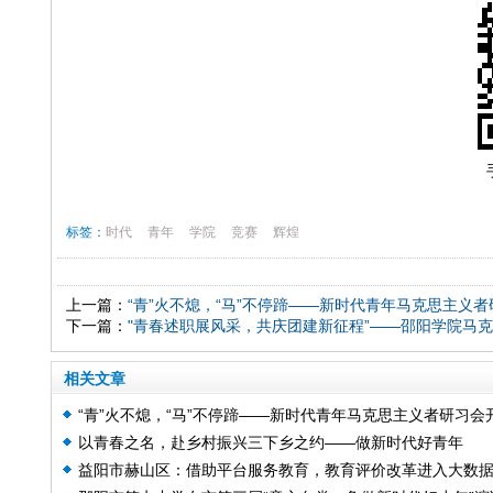
标签：
时代
青年
学院
竞赛
辉煌
上一篇：
“青”火不熄，“马”不停蹄——新时代青年马克思主义
下一篇：
"青春述职展风采，共庆团建新征程”——邵阳学院马
相关文章
“青”火不熄，“马”不停蹄——新时代青年马克思主义者研习会
以青春之名，赴乡村振兴三下乡之约——做新时代好青年
展社团招新活动
益阳市赫山区：借助平台服务教育，教育评价改革进入大数