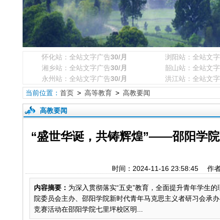
怀化站：全站文字广告
30/月
浏阳站：全站文字
湘乡站：全站文字广告
30/月
韶山站：全站文字
永州站：全站文字广告
30/月
洪江站：全站文字
当前位置：
首页
>
高等教育
>
高教要闻
高教要闻
“盛世华诞，共铸辉煌”——邵阳学
时间：2024-11-16 23:58
内容摘要：
为深入贯彻落实“五史”教育，全面提升青年学生
院委员会主办、邵阳学院新时代青年马克思主义者研习会承办
竞赛活动在邵阳学院七里坪校区明...