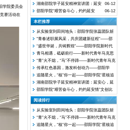
湖南邵院学子延安精神宣讲团：延安
06-12
院“星核追光”青年宣讲队携手新时代青年马
星”精神系列宣讲科普活动
阳学院委员会
邵阳学院“艰苦奋斗心，灼灼延安
06-12
心，延安情
克思主义者研习会开展“两弹一星”精神系列
识竞赛
活动在
情”文创比赛
宣讲活动
本栏推荐
从实验室到田间地头：邵阳学院张蕊团队斩
"青春述职展风采，共庆团建新征程”——邵
获省“三农”创业大赛一等奖，用益生菌技术
“盛世华诞，共铸辉煌”——邵阳学院新时代
阳学院马克思主义学院团支书述职大赛圆满
点“芥”成金
青马相遇，砥砺前行——新时代青年马克思
青年马克思主义者研习会五史知识竞赛圆满
举行
“青”火不熄，“马”不停蹄——新时代青年马克
主义者研习会新生见面会圆满结束
落幕
传承红色基因，激发科创动力——邵阳学
思主义者研习会开展社团招新活动
追随星火，“核”你一起——邵阳学院“星核追
院“星核追光”青年宣讲队开展“两弹一星”精神
湖南邵院学子延安精神宣讲团：延安心，延
光”青年宣讲队携手新时代青年马克思主义者
系列宣讲科普活动
邵阳学院“艰苦奋斗心，灼灼延安情”文创比
安情
研习会开展“两弹一星”精神系列宣讲活动
赛
阅读排行
从实验室到田间地头：邵阳学院张蕊团队斩
“青”火不熄，“马”不停蹄——新时代青年马克
获省“三农”创业大赛一等奖，用益生菌技术
追随星火，“核”你一起——邵阳学院“星核追
思主义者研习会开展社团招新活动
点“芥”成金