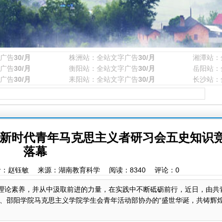
广告
30/月
株洲站：全站文字广告
30/月
湘潭站：
广告
30/月
衡阳站：全站文字广告
30/月
岳阳站：
广告
30/月
耒阳站：全站文字广告
30/月
长沙站：
院新时代青年马克思主义者研习会五史知识
落幕
:45 作者：赵钰敏 来源：湖南教育科学 阅读：
8340
评论：
0
的理论素养，并从中汲取前进的力量，在实践中不断砥砺前行，近日，由共
、邵阳学院马克思主义学院学生会青年活动部协办的“盛世华诞，共铸辉煌