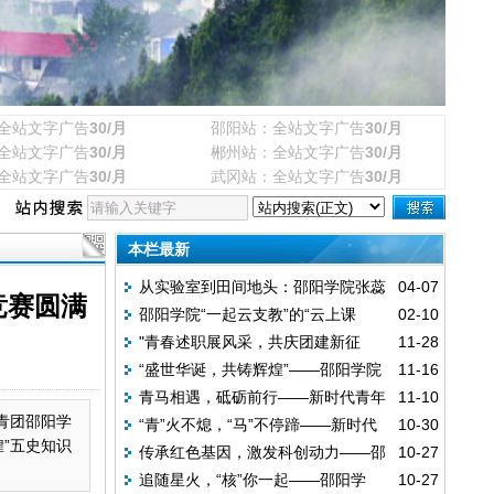
全站文字广告
30/月
邵阳站：全站文字广告
30/月
全站文字广告
30/月
郴州站：全站文字广告
30/月
全站文字广告
30/月
武冈站：全站文字广告
30/月
本栏最新
从实验室到田间地头：邵阳学院张蕊
04-07
竞赛圆满
邵阳学院“一起云支教”的“云上课
02-10
团队斩获省“三农”创业大赛一等奖，用益生
"青春述职展风采，共庆团建新征
11-28
堂”与“身边陪伴”
菌技术点“芥”成金
“盛世华诞，共铸辉煌”——邵阳学院
11-16
程”——邵阳学院马克思主义学院团支书述职
青马相遇，砥砺前行——新时代青年
11-10
新时代青年马克思主义者研习会五史知识竞
大赛圆满举行
青团邵阳学
“青”火不熄，“马”不停蹄——新时代
10-30
马克思主义者研习会新生见面会圆满结束
赛圆满落幕
”五史知识
传承红色基因，激发科创动力——邵
10-27
青年马克思主义者研习会开展社团招新活动
追随星火，“核”你一起——邵阳学
10-27
阳学院“星核追光”青年宣讲队开展“两弹一