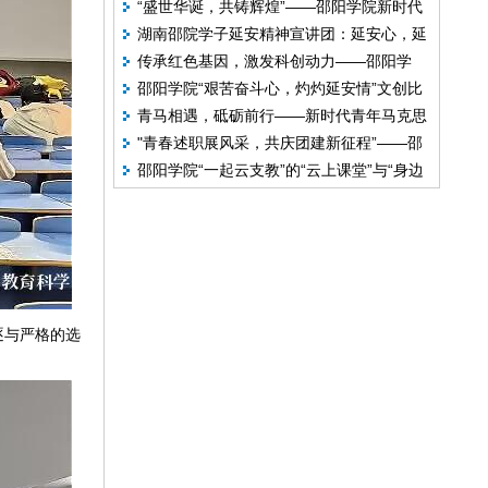
“盛世华诞，共铸辉煌”——邵阳学院新时代
光”青年宣讲队携手新时代青年马克思主义者
湖南邵院学子延安精神宣讲团：延安心，延
青年马克思主义者研习会五史知识竞赛圆满
研习会开展“两弹一星”精神系列宣讲活动
传承红色基因，激发科创动力——邵阳学
安情
落幕
邵阳学院“艰苦奋斗心，灼灼延安情”文创比
院“星核追光”青年宣讲队开展“两弹一星”精神
青马相遇，砥砺前行——新时代青年马克思
赛
系列宣讲科普活动
"青春述职展风采，共庆团建新征程”——邵
主义者研习会新生见面会圆满结束
邵阳学院“一起云支教”的“云上课堂”与“身边
阳学院马克思主义学院团支书述职大赛圆满
陪伴”
举行
逐与严格的选