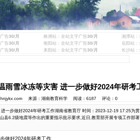
广告
30/月
株洲站：全站文字广告
30/月
湘潭站：
广告
30/月
衡阳站：全站文字广告
30/月
岳阳站：
广告
30/月
耒阳站：全站文字广告
30/月
长沙站：
雨雪冰冻等灾害 进一步做好2024年研考
 作者：hnjykx.com 来源：湖南教育科学 阅读：
6187
评论：
0
做好2024年研考工作湖南省教育厅 时间：2023-12-19 17:25为
县6.2级地震等作出的重要指示批示要求,近日,教育部开展专项工作部署
做好2024年研考工作