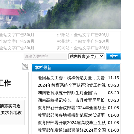
全站文字广告
30/月
邵阳站：全站文字广告
30/月
全站文字广告
30/月
郴州站：全站文字广告
30/月
全站文字广告
30/月
武冈站：全站文字广告
30/月
本栏最新
隆回县关工委：榜样传递力量，关爱
11-15
工作
2024年教育系统全面从严治党工作视
03-20
温暖人心
湖南教育系统干部师生对全国“两
03-20
频会议召开
湖南高校书记校长、市县教育局局长
03-20
会”胜利召开反响热烈
贯彻落实习近
教育部召开会议部署2024年全国硕士
01-08
热议全国两会教育话题
,要求各地教
教育部部署各地积极防范应对低温雨
01-08
研究生招生考试安全工作
教育部部署开展2024届高校毕业生秋
01-08
雪冰冻等灾害 进一步做好2024年研考工作
教育部印发通知部署做好2024届全国
01-08
季校园招聘月系列活动