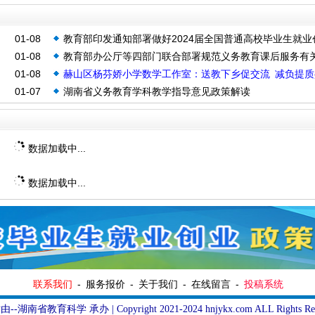
01-08
教育部印发通知部署做好2024届全国普通高校毕业生就业
01-08
教育部办公厅等四部门联合部署规范义务教育课后服务有
工作
01-08
赫山区杨芬娇小学数学工作室：送教下乡促交流 减负提质
作
01-07
湖南省义务教育学科教学指导意见政策解读
长
数据加载中...
数据加载中...
联系我们
-
服务报价
-
关于我们
-
在线留言
-
投稿系统
由--湖南省教育科学
承办 | Copyright 2021-2024 hnjykx.com ALL Rights Res