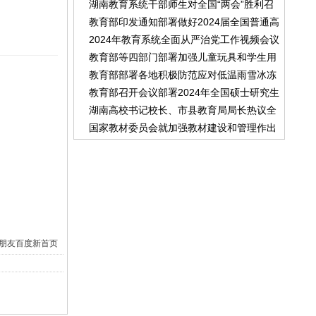
湖南教育系统干部师生对全国“两会”胜利召
育课后服务有关工作
教育部印发通知部署做好2024届全国普通高
开反响热烈
2024年教育系统全面从严治党工作视频会议
校毕业生就业创业工作
教育部等四部门部署加强儿童玩具和学生用
召开
教育部部署各地积极防范应对低温雨雪冰冻
品安全管理
教育部召开会议部署2024年全国硕士研究生
等灾害 进一步做好2024年研考工作
湖南高校书记校长、市县教育局局长热议全
招生考试安全工作
国家教材委员会就加强教材建设和管理作出
国两会教育话题
重要工作部署
朋友
百度新首页