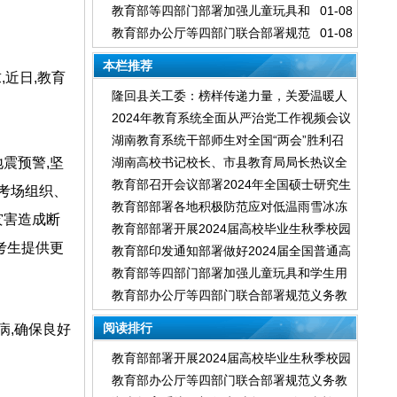
教育部等四部门部署加强儿童玩具和
01-08
普通高校毕业生就业创业工作
教育部办公厅等四部门联合部署规范
01-08
学生用品安全管理
义务教育课后服务有关工作
本栏推荐
近日,教育
隆回县关工委：榜样传递力量，关爱温暖人
2024年教育系统全面从严治党工作视频会议
心
湖南教育系统干部师生对全国“两会”胜利召
召开
震预警,坚
湖南高校书记校长、市县教育局局长热议全
开反响热烈
教育部召开会议部署2024年全国硕士研究生
国两会教育话题
考场组织、
教育部部署各地积极防范应对低温雨雪冰冻
招生考试安全工作
灾害造成断
教育部部署开展2024届高校毕业生秋季校园
等灾害 进一步做好2024年研考工作
考生提供更
教育部印发通知部署做好2024届全国普通高
招聘月系列活动
教育部等四部门部署加强儿童玩具和学生用
校毕业生就业创业工作
教育部办公厅等四部门联合部署规范义务教
品安全管理
育课后服务有关工作
阅读排行
病,确保良好
教育部部署开展2024届高校毕业生秋季校园
教育部办公厅等四部门联合部署规范义务教
招聘月系列活动